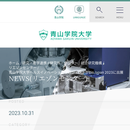
青山学院
LANGUAGE
SEARCH
MENU
ホーム
研究・産学連携
研究所・センター
統合研究機構
リエゾンセンター
青山学院大学ヘルスイノベーションプロジェクトがBioJapan 2023に出展
NEWS(リエゾンセンター)
POSTED
2023.10.31
CATEGORY