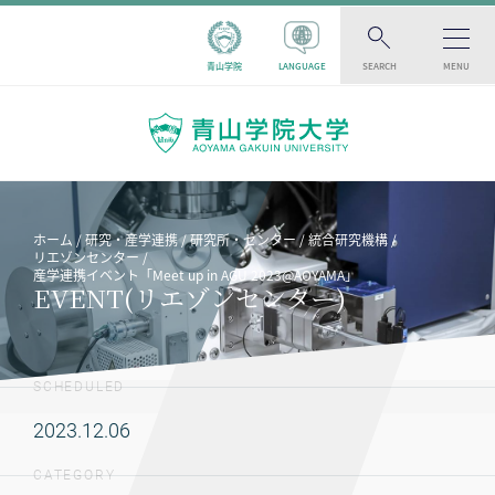
青山学院
LANGUAGE
SEARCH
MENU
ホーム
研究・産学連携
研究所・センター
統合研究機構
リエゾンセンター
産学連携イベント「Meet up in AGU 2023@AOYAMA」
EVENT(リエゾンセンター)
SCHEDULED
2023.12.06
CATEGORY