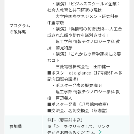
・講演1「ビジネススクール×企業：
社会人教育と共同研究の現状」
大学院国際マネジメント研究科長
中里宗敬
プログラム
・講演2「偽情報の防衛技術---人工合
※敬称略
成された顔や動作を識別させる」
理工学部 情報テクノロジー学科 教
授 鷲見和彦
・講演3「これからの産学連携に必要
なコト」
三菱電機株式会社 田中健一
■ポスター at a glance（17号館6F 本多
記念国際会議場）
・ポスター発表の概要説明
理工学部 情報テクノロジー学科 教
授 戸辺義人
■ポスター発表（17号館内教室）
■交流会、名刺交換会（茶珈堂）
無料（要事前申込）
参加費
※「＞」をクリックして、リンク
先からお申込みください。