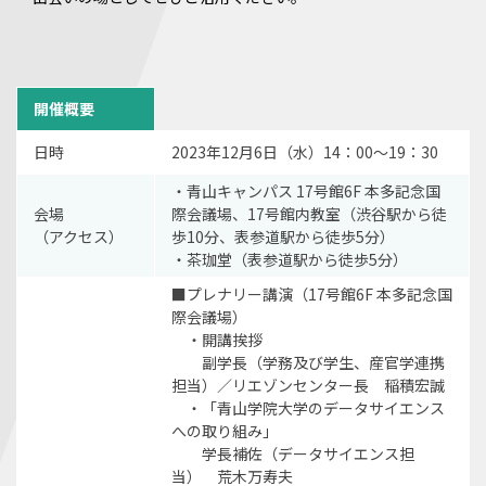
開催概要
日時
2023年12月6日（水）14：00～19：30
・青山キャンパス 17号館6F 本多記念国
会場
際会議場、17号館内教室（渋谷駅から徒
（アクセス）
歩10分、表参道駅から徒歩5分）
・茶珈堂（表参道駅から徒歩5分）
■プレナリー講演（17号館6F 本多記念国
際会議場）
・開講挨拶
副学長（学務及び学生、産官学連携
担当）／リエゾンセンター長 稲積宏誠
・「青山学院大学のデータサイエンス
への取り組み」
学長補佐（データサイエンス担
当） 荒木万寿夫