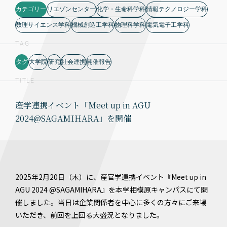
カテゴリー
リエゾンセンター
化学・生命科学科
情報テクノロジー学科
数理サイエンス学科
機械創造工学科
物理科学科
電気電子工学科
TAG
タグ
大学院
研究
社会連携
開催報告
TITLE
産学連携イベント「Meet up in AGU
2024@SAGAMIHARA」を開催
2025年2月20日（木）に、産官学連携イベント『Meet up in
AGU 2024 @SAGAMIHARA』を本学相模原キャンパスにて開
催しました。当日は企業関係者を中心に多くの方々にご来場
いただき、前回を上回る大盛況となりました。