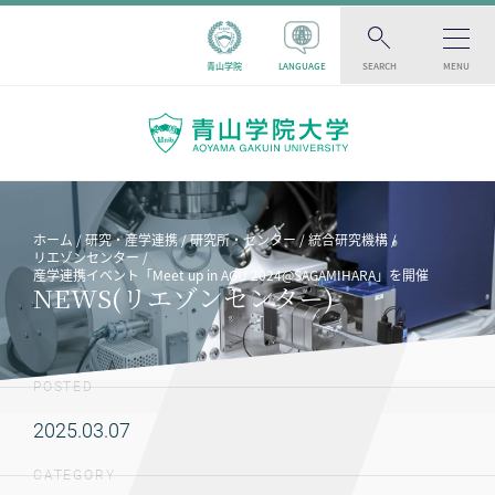
青山学院
LANGUAGE
SEARCH
MENU
ホーム
研究・産学連携
研究所・センター
統合研究機構
リエゾンセンター
産学連携イベント「Meet up in AGU 2024@SAGAMIHARA」を開催
NEWS(リエゾンセンター)
POSTED
2025.03.07
CATEGORY