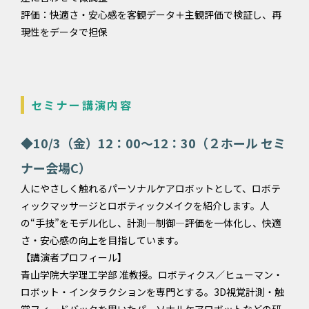
評価：快適さ・安心感を客観データ＋主観評価で検証し、再
現性をデータで担保
セミナー講演内容
◆10/3（金）12：00～12：30（２ホール セミ
ナー会場C）
人にやさしく触れるパーソナルケアロボットとして、ロボテ
ィックマッサージとロボティックメイクを紹介します。人
の“手技”をモデル化し、計測—制御—評価を一体化し、快適
さ・安心感の向上を目指しています。
【講演者プロフィール】
青山学院大学理工学部 准教授。ロボティクス／ヒューマン・
ロボット・インタラクションを専門とする。3D視覚計測・触
覚フィードバックを用いたパーソナルケアロボットなどの研