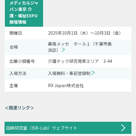
メディカルジャ
パン東京 介
護・福祉EXPO
開催情報
開催日
2025年10月1日（水）～10月3日（金）
幕張メッセ ホール１（千葉市美
会場
浜区）
出展小間番号
介護テック研究発表エリア 3-44
入場方法
入場無料・事前登録制
主催
RX Japan株式会社
＜関連リンク＞
田崎研究室（ISR-Lab）ウェブサイト