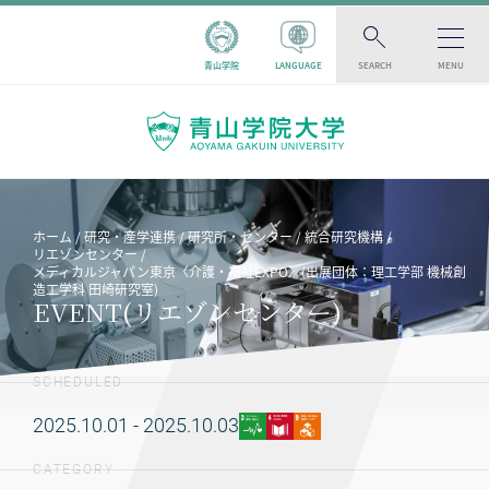
青山学院
LANGUAGE
SEARCH
MENU
ホーム
研究・産学連携
研究所・センター
統合研究機構
リエゾンセンター
メディカルジャパン東京〈介護・福祉EXPO〉(出展団体：理工学部 機械創
造工学科 田崎研究室)
EVENT(リエゾンセンター)
SCHEDULED
2025.10.01 - 2025.10.03
CATEGORY