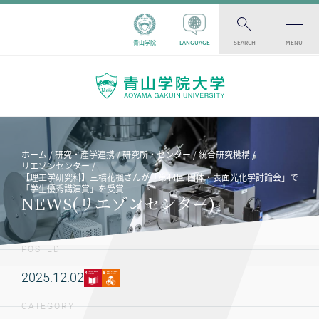
青山学院
LANGUAGE
SEARCH
MENU
ホーム
研究・産学連携
研究所・センター
統合研究機構
リエゾンセンター
【理工学研究科】三橋花楓さんが「第44回 固体・表面光化学討論会」で
「学生優秀講演賞」を受賞
NEWS(リエゾンセンター)
POSTED
2025.12.02
CATEGORY