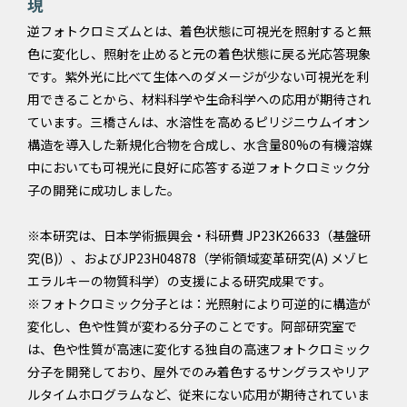
現
逆フォトクロミズムとは、着色状態に可視光を照射すると無
色に変化し、照射を止めると元の着色状態に戻る光応答現象
です。紫外光に比べて生体へのダメージが少ない可視光を利
用できることから、材料科学や生命科学への応用が期待され
ています。三橋さんは、水溶性を高めるピリジニウムイオン
構造を導入した新規化合物を合成し、水含量80%の有機溶媒
中においても可視光に良好に応答する逆フォトクロミック分
子の開発に成功しました。
※本研究は、日本学術振興会・科研費 JP23K26633（基盤研
究(B)）、およびJP23H04878（学術領域変革研究(A) メゾヒ
エラルキーの物質科学）の支援による研究成果です。
※フォトクロミック分子とは：光照射により可逆的に構造が
変化し、色や性質が変わる分子のことです。阿部研究室で
は、色や性質が高速に変化する独自の高速フォトクロミック
分子を開発しており、屋外でのみ着色するサングラスやリア
ルタイムホログラムなど、従来にない応用が期待されていま