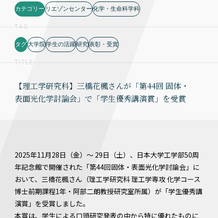
カテゴリー
リエゾンセンター
化学・生命科学科
TAG
タグ
大学院
学生の活躍
研究
表彰・受賞
TITLE
【理工学研究科】三橋花楓さんが「第44回 固体・
表面光化学討論会」で「学生優秀講演賞」を受賞
2025年11月28日（金）～ 29日（土）、日本大学工学部50周
年記念館で開催された「第44回固体・表面光化学討論会」に
おいて、三橋花楓さん（理工学研究科 理工学専攻 化学コース
博士前期課程1年・阿部二朗教授研究室所属）が「学生優秀講
演賞」を受賞しました。
本賞は、学生による口頭研究発表の中から特に優れたものに