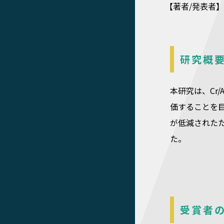
【著者/発表者】
研究概
本研究は、Cr
価することを目
が低減された
た。
受賞者