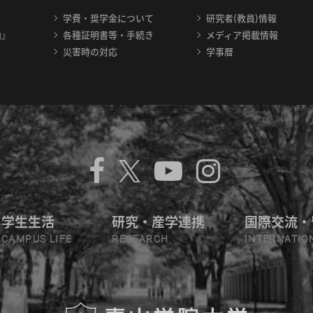
学費・奨学金について
研究者(教員)情報
内』
各種証明書等・手続き
メディア掲載情報
災害時の対応
学事暦
学生生活
研究・産学連携
国際交流・
CAMPUS LIFE
RESEARCH
INTERNATIO