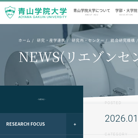
青山学院大学について
学部・大学院
ABOUT AGU
EDUCATION
ホーム
研究・産学連携
研究所・センター
統合研究機構
NEWS(リエゾンセ
- MENU -
POSTED
2026.01
RESEARCH FOCUS
CATEGORY