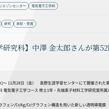
リエゾンセンター
電気電子工学科
研究
表彰・受賞
学研究科】中澤 金太郎さんが第5
6日(水)〜 11月28日（金） 長野生涯学習センターにて開催され
科 電気電子工学コース 修士1年・先端素子材料工学研究室所
フェン/Cr/Ag/Cr/グラフェン構造を用いた新しい透明導電膜