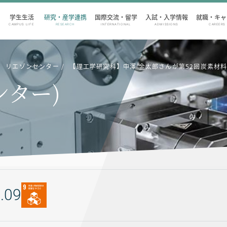
学生生活
研究・産学連携
国際交流・留学
入試・入学情報
就職・キャ
CAMPUS LIFE
RESEARCH
INTERNATIONAL
ADMISSIONS
CAREERS
リエゾンセンター
【理工学研究科】中澤 金太郎さんが第52回炭素材
ンター)
.09