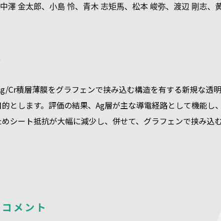
中澤 金太郎、小島 怜、青木 志矩馬、松本 峻弥、渡辺 剛志、黄
要
/Ag/Cr積層薄膜をグラフェンで挟み込む構造を有する新規な
的とします。評価の結果、Ag層が主な導電経路として機能し、
ためシート抵抗が大幅に減少し、併せて、グラフェンで挟み込
のコメント