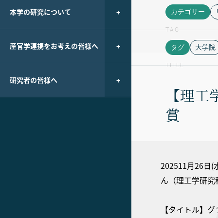
本学の研究について
カテゴリー
TAG
産官学連携をお考えの皆様へ
タグ
大学院
TITLE
研究者の皆様へ
【理工
賞
202511月2
ん（理工学研究
【タイトル】グラ