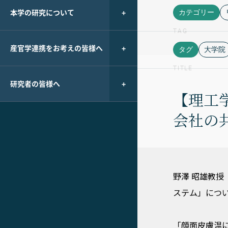
本学の研究について
カテゴリー
TAG
産官学連携をお考えの皆様へ
タグ
大学院
TITLE
研究者の皆様へ
【理工
会社の
野澤 昭雄教
ステム」につ
「顔面皮膚温