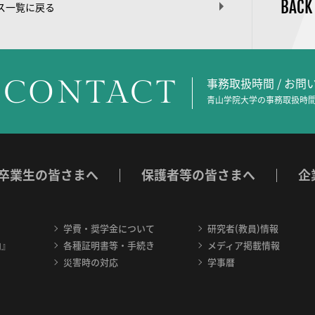
BACK
ス一覧に戻る
CONTACT
事務取扱時間 / お
青山学院大学の事務取扱時間
卒業生の皆さまへ
保護者等の皆さまへ
企
学費・奨学金について
研究者(教員)情報
内』
各種証明書等・手続き
メディア掲載情報
災害時の対応
学事暦