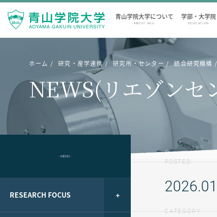
青山学院大学について
学部・大学院
ABOUT AGU
EDUCATION
ホーム
研究・産学連携
研究所・センター
統合研究機構
NEWS(リエゾンセ
- MENU -
POSTED
2026.01
RESEARCH FOCUS
CATEGORY