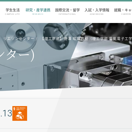
学生生活
研究・産学連携
国際交流・留学
入試・入学情報
就職・キャ
CAMPUS LIFE
RESEARCH
INTERNATIONAL
ADMISSIONS
CAREERS
リエゾンセンター
【理工学部】野澤 昭雄教授（理工学部 電気電子工
ンター)
.13