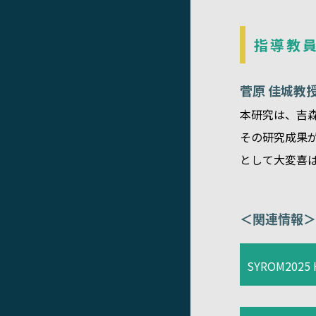
指導教
菅原 佳城教
本研究は、吉
その研究成果
として大変喜
＜関連情報＞
SYROM2025 