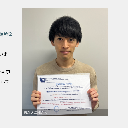
課程2
思いま
後も更
りして
吉森大二郎さん