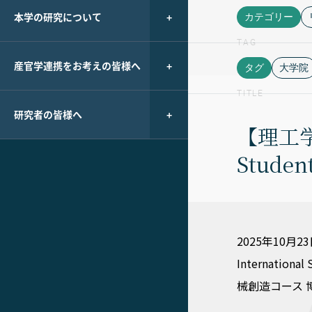
本学の研究について
カテゴリー
TAG
産官学連携をお考えの皆様へ
タグ
大学院
TITLE
研究者の皆様へ
【理工学
Stude
2025年10月
Internatio
械創造コース 博士