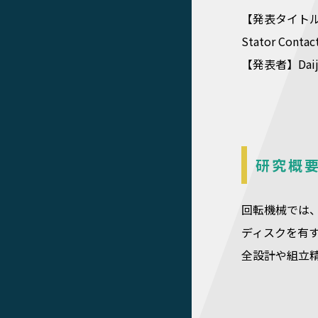
【発表タイトル】A Stu
Stator Contac
【発表者】Daijiro
研究概
回転機械では
ディスクを有
全設計や組立