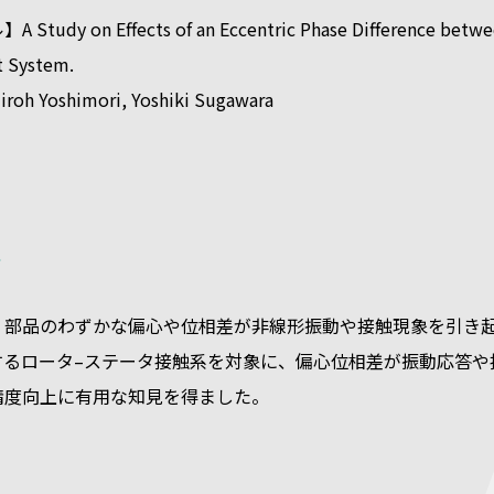
dy on Effects of an Eccentric Phase Difference between
t System.
h Yoshimori, Yoshiki Sugawara
要
、部品のわずかな偏心や位相差が非線形振動や接触現象を引き起
するロータ–ステータ接触系を対象に、偏心位相差が振動応答や
精度向上に有用な知見を得ました。