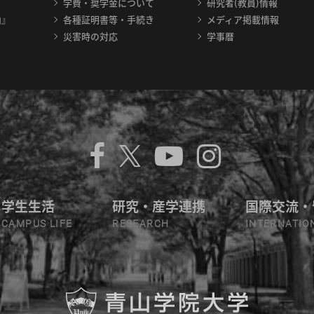
学費・奨学金について
研究者(教員)情報
内』
各種証明書等・手続き
メディア掲載情報
災害時の対応
学事暦
学生生活
研究・産学連携
国際交流・
CAMPUS LIFE
RESEARCH
INTERNATIO