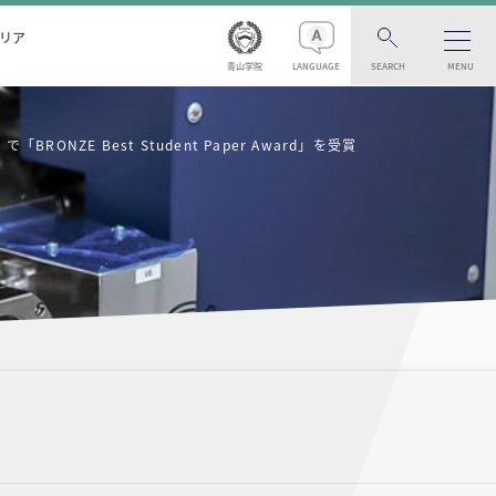
リア
青山学院
LANGUAGE
SEARCH
MENU
ONZE Best Student Paper Award」を受賞