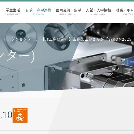
学生生活
研究・産学連携
国際交流・留学
入試・入学情報
就職・キャ
CAMPUS LIFE
RESEARCH
INTERNATIONAL
ADMISSIONS
CAREERS
リエゾンセンター
【理工学研究科】吉森大二郎さんが「SYROM2025」で「BR
ンター)
.10