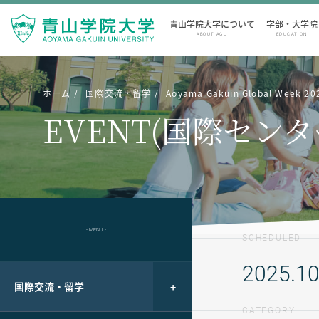
青山学院大学について
学部・大学院
ABOUT AGU
EDUCATION
ホーム
国際交流・留学
Aoyama Gakuin Global Week 20
EVENT(国際センタ
- MENU -
SCHEDULED
2025.10
国際交流・留学
CATEGORY