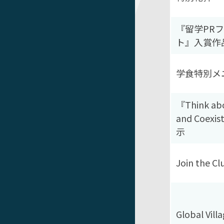
『留学PR
ト』入賞作
学食特別メ
『Think ab
and Coexi
示
Join the Cl
Global Vill