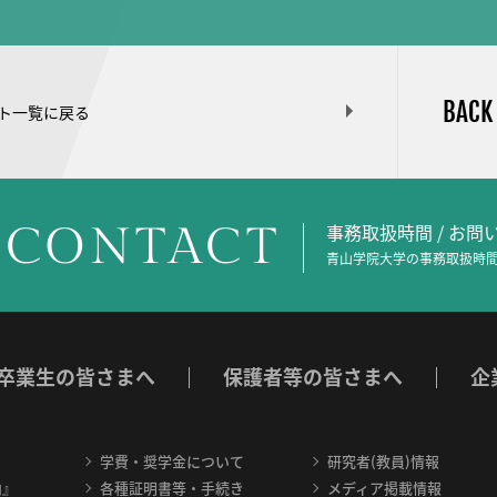
BACK
ト一覧に戻る
CONTACT
事務取扱時間 / お
青山学院大学の事務取扱時間
卒業生の皆さまへ
保護者等の皆さまへ
企
学費・奨学金について
研究者(教員)情報
内』
各種証明書等・手続き
メディア掲載情報