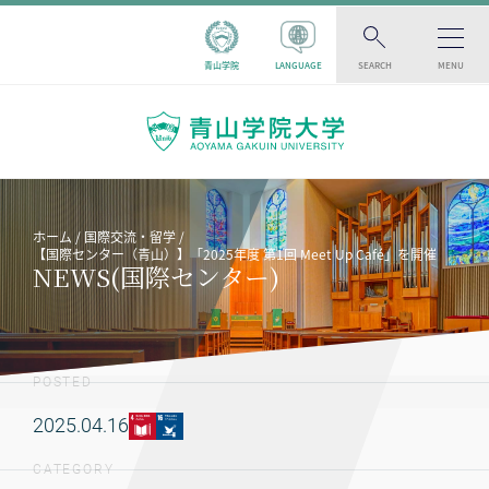
青山学院
LANGUAGE
SEARCH
MENU
ホーム
国際交流・留学
【国際センター（青山）】「2025年度 第1回 Meet Up Café」を開催
NEWS(国際センター)
POSTED
2025.04.16
CATEGORY