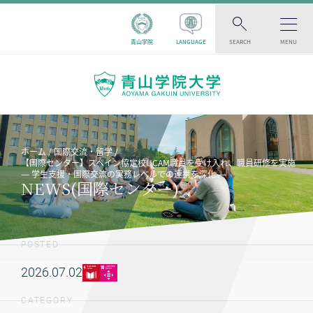
青山学院
LANGUAGE
SEARCH
MENU
ホーム
国際交流・留学
【国際センター】スペイン協定校UCAM職員を受け入れ、職員研修を実施
― 学生支援・国際交流の実務レベルでの連携を深化 ―
NEWS(国際センター)
POSTED
2026.07.02
CATEGORY