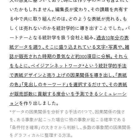
いたかもしれません。編集長が変わり、その課題を共有す
る中で共に取り組んだのは、どのような表紙が売れる、も
しくは売れないのかを統計学的に導き出すことでした。パ
ートナーとなる統計学を扱う会社と組み、
過去10年分の表
紙データを遡り、そこに盛り込まれている文字・写真や、雑
誌が販売された時期の景気など約300項目に分解。それら
をもとに、ベイジアンネットワーク*という統計学的手法
で表紙デザインと売り上げの因果関係を導き出し、「表紙
の色」「見出しのキーワード」を選択するだけで、その表紙
が販売部数に貢献する度合いを予測できるシミュレーシ
ョン
を作り出しました。
*データの因果関係を分析する手法の1つで、因果関係の強さ
を、ある事象が起こった場合に他の事象が起こる確率である
「条件付き確率」の大きさから判断し、多数の事象間の因果関係
をグラフィカルに整理する方法。