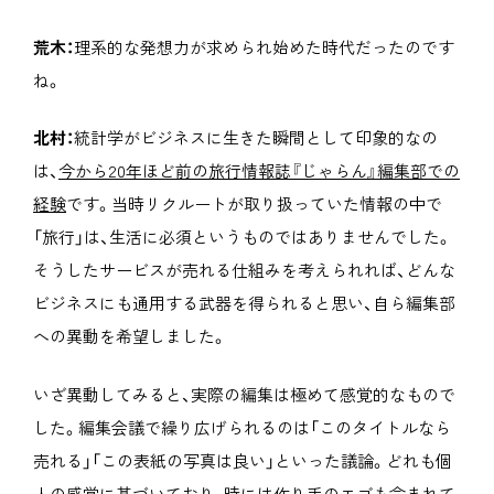
荒木：
理系的な発想力が求められ始めた時代だったのです
ね。
北村：
統計学がビジネスに生きた瞬間として印象的なの
は、
今から20年ほど前の旅行情報誌『じゃらん』編集部での
経験
です。当時リクルートが取り扱っていた情報の中で
「旅行」は、生活に必須というものではありませんでした。
そうしたサービスが売れる仕組みを考えられれば、どんな
ビジネスにも通用する武器を得られると思い、自ら編集部
への異動を希望しました。
いざ異動してみると、実際の編集は極めて感覚的なもので
した。編集会議で繰り広げられるのは「このタイトルなら
売れる」「この表紙の写真は良い」といった議論。どれも個
人の感覚に基づいており、時には作り手のエゴも含まれて