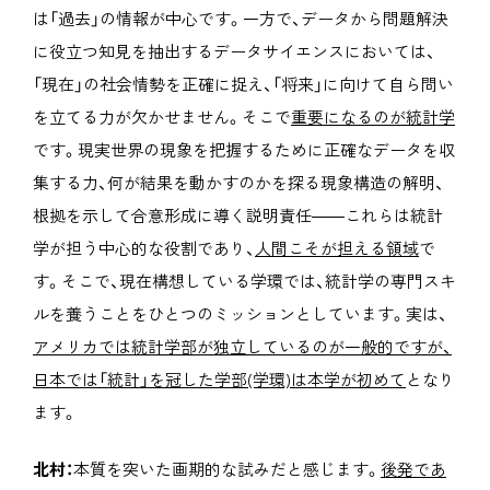
は「過去」の情報が中心です。一方で、データから問題解決
に役立つ知見を抽出するデータサイエンスにおいては、
「現在」の社会情勢を正確に捉え、「将来」に向けて自ら問い
を立てる力が欠かせません。そこで
重要になるのが統計学
です。現実世界の現象を把握するために正確なデータを収
集する力、何が結果を動かすのかを探る現象構造の解明、
根拠を示して合意形成に導く説明責任――これらは統計
学が担う中心的な役割であり、
人間こそが担える領域
で
す。そこで、現在構想している学環では、統計学の専門スキ
ルを養うことをひとつのミッションとしています。実は、
アメリカでは統計学部が独立しているのが一般的ですが、
日本では「統計」を冠した学部(学環)は本学が初めて
となり
ます。
北村：
本質を突いた画期的な試みだと感じます。
後発であ