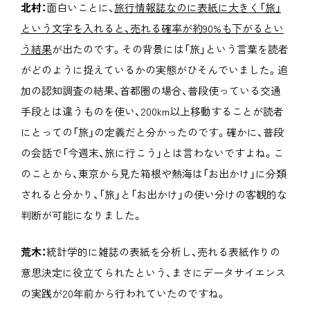
北村：
面白いことに、
旅行情報誌なのに表紙に大きく「旅」
という文字を入れると、売れる確率が約90%も下がるとい
う結果
が出たのです。その背景には「旅」という言葉を読者
がどのように捉えているかの実態がひそんでいました。追
加の認知調査の結果、首都圏の場合、普段使っている交通
手段とは違うものを使い、200km以上移動することが読者
にとっての「旅」の定義だと分かったのです。確かに、普段
の会話で「今週末、旅に行こう」とは言わないですよね。こ
のことから、東京から見た箱根や熱海は「お出かけ」に分類
されると分かり、「旅」と「お出かけ」の使い分けの客観的な
判断が可能になりました。
荒木：
統計学的に雑誌の表紙を分析し、売れる表紙作りの
意思決定に役立てられたという、まさにデータサイエンス
の実践が20年前から行われていたのですね。