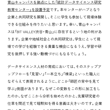
青山キャンパスを拠点にした「統計データサイエンス研究
教育センター」を設置予定
です。本センターがハブとなり
企業と共同研究を展開し、そこに学生も参加して現場体験
できる仕組みを作りたいと思います。幸い、青山キャンパ
スは「BIT VALLEY渋谷・青山」に存在するという地の利があ
ります。企業や地域社会との共同研究は、学生にとって現
場での学びを経験できる貴重な機会になるうえ、学習や研
究を後押しする強い動機づけにもなるでしょう。
データサイエンス人材の育成においては、そのステップア
ップフローを「見習い」「一本立ち」「棟梁」といった職人に
なぞらえて表現されるように、どこか「師匠の背中を見て
学ぶ」側面があります。なぜこの変数をこの形に加工をし
たのか、なぜここから分析を始めたのかと、先輩研究者の
仕草を間近で見て暗黙知を得る意義は大きいのです。企業