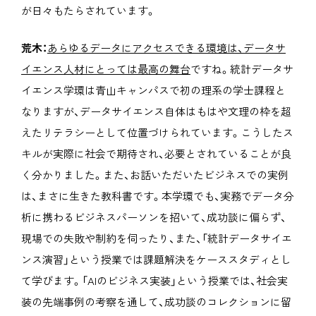
が日々もたらされています。
荒木：
あらゆるデータにアクセスできる環境は、データサ
イエンス人材にとっては最高の舞台
ですね。統計データサ
イエンス学環は青山キャンパスで初の理系の学士課程と
なりますが、データサイエンス自体はもはや文理の枠を超
えたリテラシーとして位置づけられています。こうしたス
キルが実際に社会で期待され、必要とされていることが良
く分かりました。また、お話いただいたビジネスでの実例
は、まさに生きた教科書です。本学環でも、実務でデータ分
析に携わるビジネスパーソンを招いて、成功談に偏らず、
現場での失敗や制約を伺ったり、また、「統計データサイエ
ンス演習」という授業では課題解決をケーススタディとし
て学びます。「AIのビジネス実装」という授業では、社会実
装の先端事例の考察を通して、成功談のコレクションに留