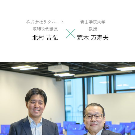
株式会社リクルート
青山学院大学
取締役会議長
教授
北村 吉弘
荒木 万寿夫