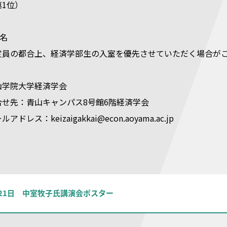
1位）
0名
上、経済学部生の入室を優先させていただく場合がござ
山学院大学経済学会
青山キャンパス8号館6階経済学会
eizaigakkai@econ.aoyama.ac.jp
2月21日 中室牧子氏講演会ポスター