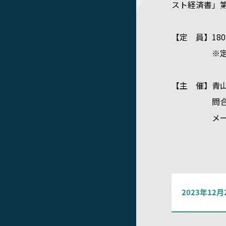
スト経済書」第
【定 員】18
※定員の都合
【主 催】青
問合せ先：
メールアドレス：k
2023年1