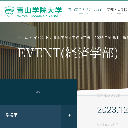
青山学院大学について
学部・大学院
ABOUT AGU
EDUCATION
ホーム
イベント
青山学院大学経済学会 2023年度 第1回講
EVENT(経済学部)
- MENU -
SCHEDULED
2023.12
学長室
CATEGORY