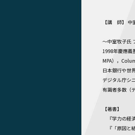
科学的根拠
【講 師】 中
～中室牧子氏 
1998年慶應義塾大学
MPA），Colum
日本銀行や世界
デジタル庁シ
有識者多数（
【著書】
『学力の経済学
『「原因と結