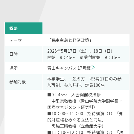
概要
テーマ
「民主主義と経済政策」
2025年5月17日（土）、18日（日）
日時
開始 9：45～ ※受付開始 9：15～
場所
青山キャンパス 17号館
本学学生、一般の方 ※5月17日のみ参
参加対象
加可能、参加無料、定員100名
■9：45～ 大会開催校挨拶
中里宗敬教授（青山学院大学副学長／
国際マネジメント研究科）
■10：00～11：00 招待講演（1）「知
的財産権をめぐる立法と司法」
宮脇正晴教授（立命館大学）
■11：10～12：10 招待講演（2）「次