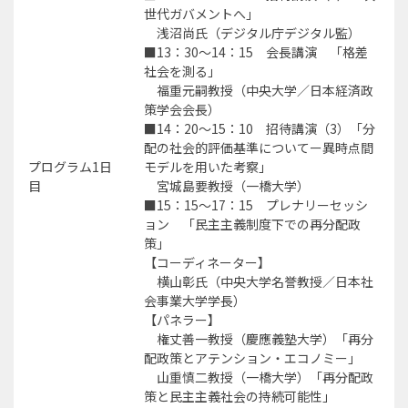
世代ガバメントへ」
浅沼尚氏（デジタル庁デジタル監）
■13：30～14：15 会長講演 「格差
社会を測る」
福重元嗣教授（中央大学／日本経済政
策学会会長）
■14：20～15：10 招待講演（3）「分
配の社会的評価基準についてー異時点間
プログラム1日
モデルを用いた考察」
目
宮城島要教授（一橋大学）
■15：15～17：15 プレナリーセッシ
ョン 「民主主義制度下での再分配政
策」
【コーディネーター】
横山彰氏（中央大学名誉教授／日本社
会事業大学学長）
【パネラー】
権丈善一教授（慶應義塾大学）「再分
配政策とアテンション・エコノミー」
山重慎二教授（一橋大学）「再分配政
策と民主主義社会の持続可能性」