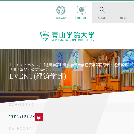
青山学院
LANGUAGE
SEARCH
MENU
ホーム
イベント
【経済学部】青山学院大学経済学部同窓会・経済学会
共催「第38回公開講演会」
EVENT(経済学部)
SCHEDULED
2025.09.23
CATEGORY