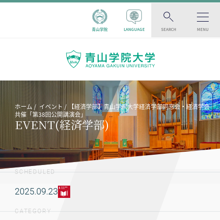
青山学院
LANGUAGE
SEARCH
MENU
ホーム
イベント
【経済学部】青山学院大学経済学部同窓会・経済学会
共催「第38回公開講演会」
EVENT(経済学部)
SCHEDULED
2025.09.23
CATEGORY