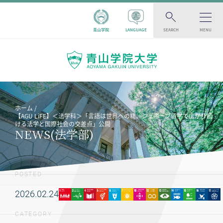
青山学院
LANGUAGE
SEARCH
MENU
ホーム
【AGU LiFE】＜法学科＞「言語は世界への橋。ジュネーブ留学で広がり続
ける法学と国際社会の交差点」公開
NEWS(法学部)
POSTED
2026.02.24
CATEGORY