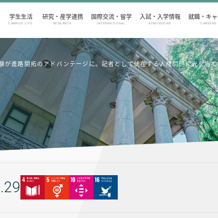
学生生活
研究・産学連携
国際交流・留学
入試・入学情報
就職・キャ
CAMPUS LIFE
RESEARCH
INTERNATIONAL
ADMISSIONS
CAREERS
の経験が進路開拓のアドバンテージに。記者として伏在する人権問題に光を当
.29