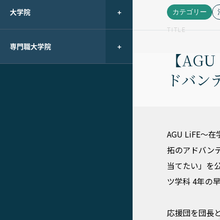
大学院
カテゴリー
TITLE
専門職大学院
【AG
ドバン
AGU LiF
拓のアドバン
当てたい」を
ツ学科 4年の
応援団を団長