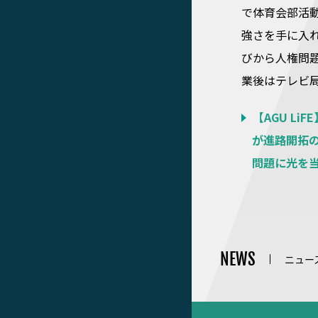
で体育会部活
強さを手に入
びから人権問
業後はテレビ
【AGU L
が進路開拓
問題に光を
NEWS
ニュー