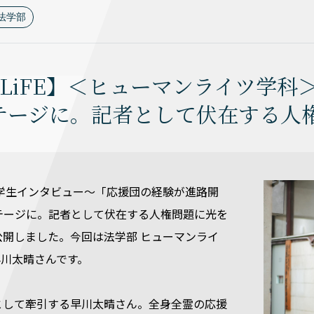
法学部
U LiFE】＜ヒューマンライツ学
テージに。記者として伏在する人
E～在学生インタビュー～「応援団の経験が進路開
テージに。記者として伏在する人権問題に光を
公開しました。今回は法学部 ヒューマンライ
早川太晴さんです。
として牽引する早川太晴さん。全身全霊の応援