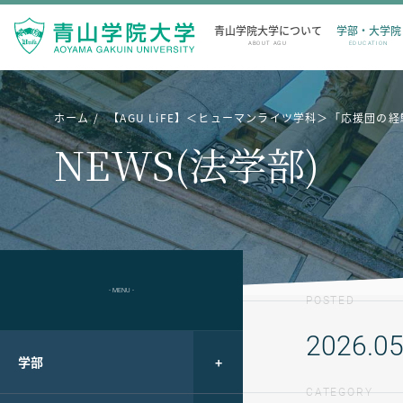
青山学院大学について
学部・大学院
ABOUT AGU
EDUCATION
ホーム
【AGU LiFE】＜ヒューマンライツ学科＞「応援団
NEWS(法学部)
- MENU -
POSTED
2026.05
学部
CATEGORY