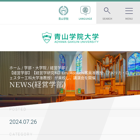
青山学院
LANGUAGE
SEARCH
MENU
ホーム
学部・大学院
経営学部
【経営学部】【経営学研究科】Emi Moriuchi客員准教授（アメリカ・ロチ
ェスター工科大学准教授）が来校し、講演会を開催
NEWS(経営学部)
POSTED
2024.07.26
CATEGORY