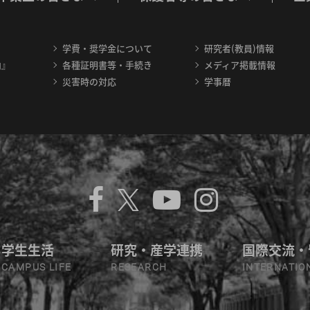
学費・奨学金について
研究者(教員)情報
内』
各種証明書等・手続き
メディア掲載情報
災害時の対応
学事暦
学生生活
研究・産学連携
国際交流・
CAMPUS LIFE
RESEARCH
INTERNATIO