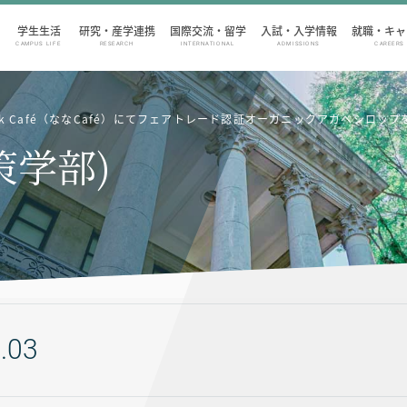
学生生活
研究・産学連携
国際交流・留学
入試・入学情報
就職・キャ
CAMPUS LIFE
RESEARCH
INTERNATIONAL
ADMISSIONS
CAREERS
ok Café（ななCafé）にてフェアトレード認証オーガニックアガベシロ
策学部)
.03