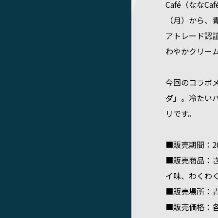
Café（ななC
（月）から、青
アトレード認
わやかクリー
今回のコラボ
ダ」。冷たい
リです。
■販売期間：20
■販売商品：
イ味、わくわ
■販売場所：青山
■販売価格：各