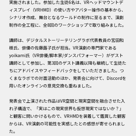
実施されました。参加した生徒6名は、VRヘッドマウントデ
ィスプレイ（VRHMD）の使い方やアバター操作の基本から、
シナリオ作成、舞台となるワールドの制作に至るまで、演劇
制作の全工程に、全8回のワークショップで取り組みました。
講師は、デジタルストーリーテリングラボ代表教員の宮田和
樹氏、俳優の佐藤蕗子氏が担当。VR演劇の専門家である
yoikami氏（VR俳優/脚本家/ダンスパフォーマー）がゲスト
講師として参加し、第3回のゲスト講義以降も継続して生徒た
ちにアドバイスやフィードバックをしていただきました。つ
くまなラボでの対面活動のほか、発表会に向けて、Discordを
用いたオンラインの意見交換も重ねました。
発表会で上演された作品はVR空間と現実空間を融合させた入
れ子構造で、「実はこの現実世界も仮想現実ではないか？」
と観客に問いかけるもので、VRHMDを装着して鑑賞した観客
からは、VR演劇の可能性を実感したとの感想が寄せられまし
た。