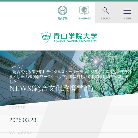
青山学院
LANGUAGE
SEARCH
MENU
ホーム
【総合文化政策学部】デジタルストーリーテリングラボ：高校生世代を対
象とした「VR演劇ワークショップ」を実施し、活動紹介動画を公開しま
した
NEWS(総合文化政策学部)
POSTED
2025.03.28
CATEGORY