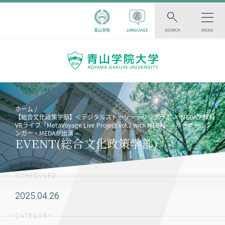
青山学院
LANGUAGE
SEARCH
MENU
ホーム
【総合文化政策学部】＜デジタルストーリーテリングラボ × MEDA＞無料
VRライブ「MetaVoyage Live Project vol.3 with MEDA」～バーチャルシ
ンガー・MEDAが出演～
EVENT(総合文化政策学部)
SCHEDULED
2025.04.26
CATEGORY