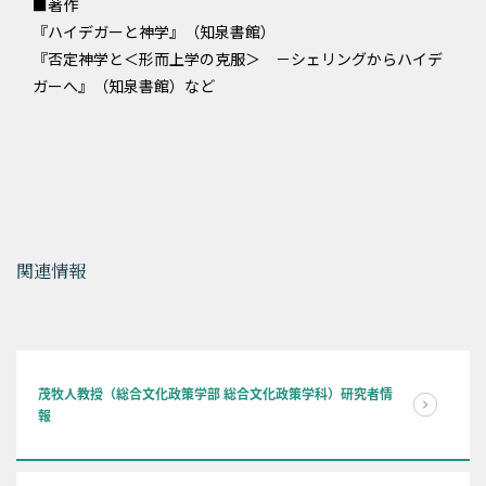
■著作
『ハイデガーと神学』（知泉書館）
『否定神学と＜形而上学の克服＞ －シェリングからハイデ
ガーへ』（知泉書館）など
関連情報
茂牧人教授（総合文化政策学部 総合文化政策学科）研究者情
報