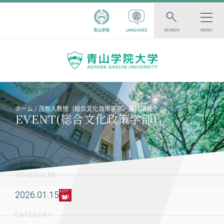
青山学院
LANGUAGE
SEARCH
MENU
ホーム
茂牧人教授（総合文化政策学部）最終講義
EVENT(総合文化政策学部)
SCHEDULED
2026.01.15
CATEGORY