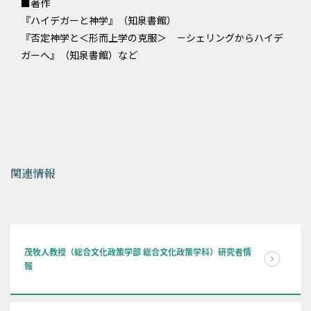
■著作
『ハイデガーと神学』（知泉書館）
『否定神学と＜形而上学の克服＞ －シェリングからハイデ
ガーへ』（知泉書館）など
関連情報
茂牧人教授（総合文化政策学部 総合文化政策学科）研究者情
報