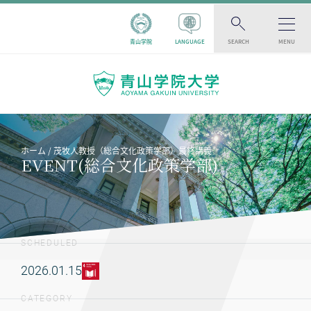
青山学院
LANGUAGE
SEARCH
MENU
ホーム
茂牧人教授（総合文化政策学部）最終講義
EVENT(総合文化政策学部)
SCHEDULED
2026.01.15
CATEGORY