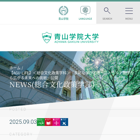
青山学院
LANGUAGE
SEARCH
MENU
ホーム
【AGU LiFE】＜総合文化政策学科＞「多彩な学びとオーストラリア留学か
ら広がる未来への挑戦」公開
NEWS(総合文化政策学部)
POSTED
2025.09.03
CATEGORY