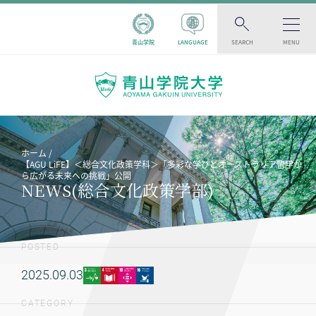
青山学院
LANGUAGE
SEARCH
MENU
ホーム
【AGU LiFE】＜総合文化政策学科＞「多彩な学びとオーストラリア留学か
ら広がる未来への挑戦」公開
NEWS(総合文化政策学部)
POSTED
2025.09.03
CATEGORY