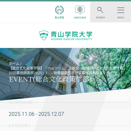
青山学院
LANGUAGE
SEARCH
MENU
ホーム
【総合文化政策学部】『ハルツーム』上映会（国連UNHCR協会主催「第
20回難民映画祭2025」） ～映像翻訳ラボが字幕作成を担当～
EVENT(総合文化政策学部)
SCHEDULED
2025.11.06 - 2025.12.07
CATEGORY