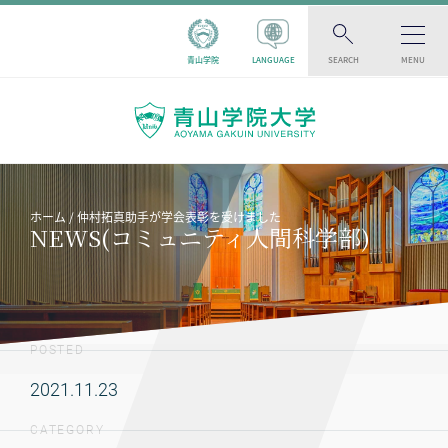
青山学院
LANGUAGE
SEARCH
MENU
ホーム
仲村拓真助手が学会表彰を受けました
NEWS(コミュニティ人間科学部)
POSTED
2021.11.23
CATEGORY