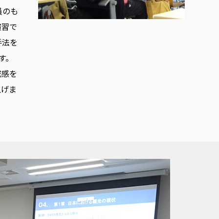
員のも
演習で
手法を
す。
成感を
上げま