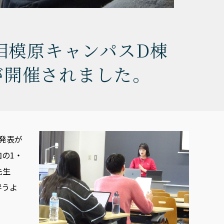
、相模原キャンパスD棟
が開催されました。
の発表が
の1・
先生
伴うよ