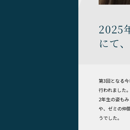
202
にて、
第3回となる今
行われました。
2年生の姿も
や、ゼミの仲
うでした。