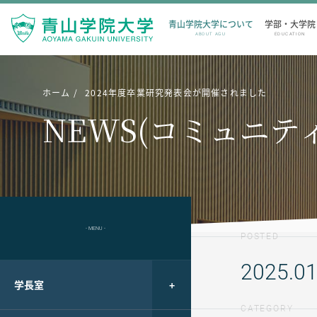
青山学院大学について
学部・大学院
ABOUT AGU
EDUCATION
ホーム
2024年度卒業研究発表会が開催されました
NEWS(コミュニテ
- MENU -
POSTED
2025.01
学長室
CATEGORY