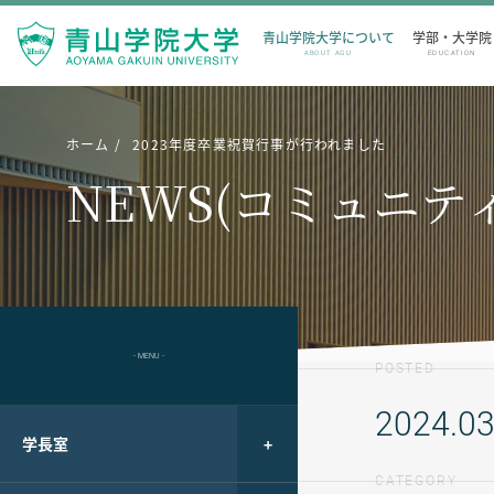
青山学院大学について
学部・大学院
ABOUT AGU
EDUCATION
ホーム
2023年度卒業祝賀行事が行われました
NEWS(コミュニテ
- MENU -
POSTED
2024.03
学長室
CATEGORY