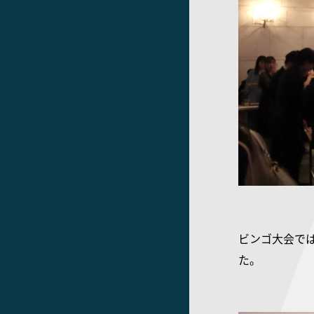
ビンゴ大会で
た。