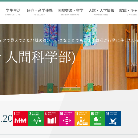
学生生活
研究・産学連携
国際交流・留学
入試・入学情報
就職・キャ
CAMPUS LIFE
RESEARCH
INTERNATIONAL
ADMISSIONS
CAREERS
ンティアで見えてきた地域の課題。小さなことでも、まずは私が行動に移したい
ィ人間科学部)
.20