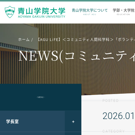
青山学院大学について
学部・大学院
ABOUT AGU
EDUCATION
ホーム
【AGU LiFE】＜コミュニティ人間科学科＞「ボラ
NEWS(コミュニテ
- MENU -
POSTED
2026.01
学長室
CATEGORY