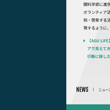
間科学部に進
ボランティア
知・啓発する
現するように
【AGU L
アで見えて
行動に移し
NEWS
ニュー