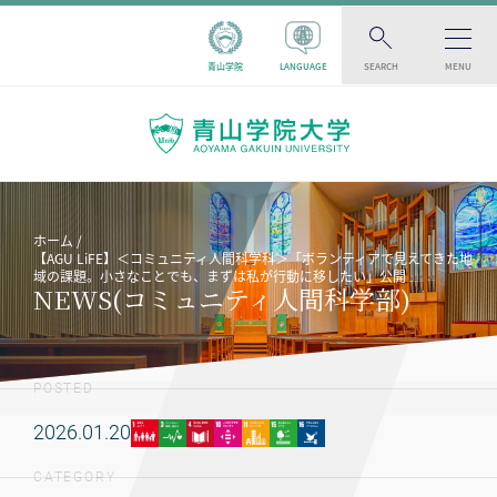
青山学院
LANGUAGE
SEARCH
MENU
ホーム
【AGU LiFE】＜コミュニティ人間科学科＞「ボランティアで見えてきた地
域の課題。小さなことでも、まずは私が行動に移したい」公開
NEWS(コミュニティ人間科学部)
POSTED
2026.01.20
CATEGORY