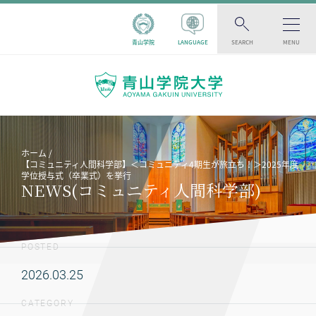
青山学院
LANGUAGE
SEARCH
MENU
ホーム
【コミュニティ人間科学部】＜コミュニティ4期生が旅立ち！＞2025年度
学位授与式（卒業式）を挙行
NEWS(コミュニティ人間科学部)
POSTED
2026.03.25
CATEGORY