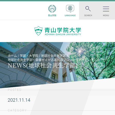
青山学院
LANGUAGE
SEARCH
MENU
ホーム
学部・大学院
地球社会共生学部
地球社会共生学部・齋藤ゼミが古着回収プロジェクトを行いました
NEWS(地球社会共生学部)
POSTED
2021.11.14
CATEGORY