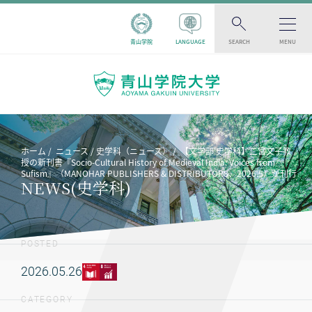
青山学院
LANGUAGE
SEARCH
MENU
ホーム
ニュース
史学科（ニュース）
【文学部 史学科】二宮文子教
授の新刊書『Socio-Cultural History of Medieval India: Voices from
Sufism』（MANOHAR PUBLISHERS & DISTRIBUTORS、2026.5）が刊行
NEWS(史学科)
POSTED
2026.05.26
CATEGORY