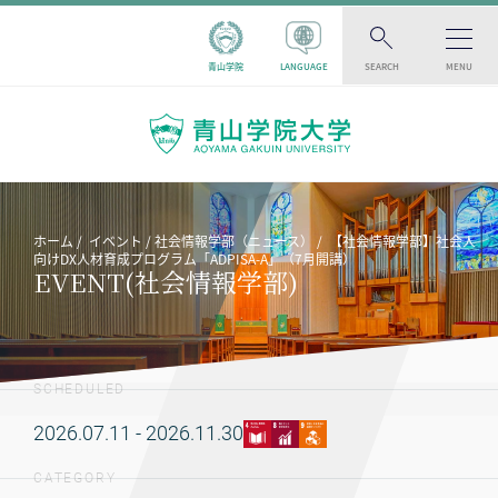
青山学院
LANGUAGE
SEARCH
MENU
ホーム
イベント
社会情報学部（ニュース）
【社会情報学部】社会人
向けDX人材育成プログラム「ADPISA-A」（7月開講）
EVENT(社会情報学部)
SCHEDULED
2026.07.11 - 2026.11.30
CATEGORY