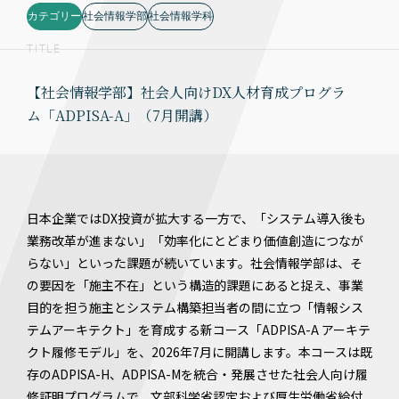
カテゴリー
社会情報学部
社会情報学科
TITLE
【社会情報学部】社会人向けDX人材育成プログラ
ム「ADPISA-A」（7月開講）
日本企業ではDX投資が拡大する一方で、「システム導入後も
業務改革が進まない」「効率化にとどまり価値創造につなが
らない」といった課題が続いています。社会情報学部は、そ
の要因を「施主不在」という構造的課題にあると捉え、事業
目的を担う施主とシステム構築担当者の間に立つ「情報シス
テムアーキテクト」を育成する新コース「ADPISA-A アーキテ
クト履修モデル」を、2026年7月に開講します。本コースは既
存のADPISA-H、ADPISA-Mを統合・発展させた社会人向け履
修証明プログラムで、文部科学省認定および厚生労働省給付