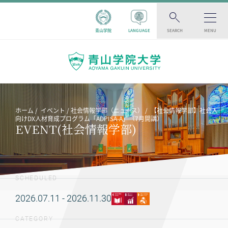
青山学院
LANGUAGE
SEARCH
MENU
ホーム
イベント
社会情報学部（ニュース）
【社会情報学部】社会人
向けDX人材育成プログラム「ADPISA-A」（7月開講）
EVENT(社会情報学部)
SCHEDULED
2026.07.11 - 2026.11.30
CATEGORY