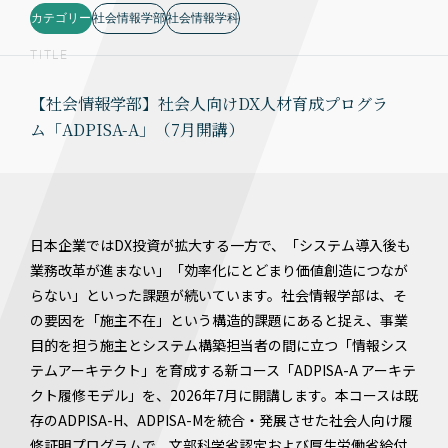
カテゴリー
社会情報学部
社会情報学科
TITLE
【社会情報学部】社会人向けDX人材育成プログラ
ム「ADPISA-A」（7月開講）
日本企業ではDX投資が拡大する一方で、「システム導入後も
業務改革が進まない」「効率化にとどまり価値創造につなが
らない」といった課題が続いています。社会情報学部は、そ
の要因を「施主不在」という構造的課題にあると捉え、事業
目的を担う施主とシステム構築担当者の間に立つ「情報シス
テムアーキテクト」を育成する新コース「ADPISA-A アーキテ
クト履修モデル」を、2026年7月に開講します。本コースは既
存のADPISA-H、ADPISA-Mを統合・発展させた社会人向け履
修証明プログラムで、文部科学省認定および厚生労働省給付