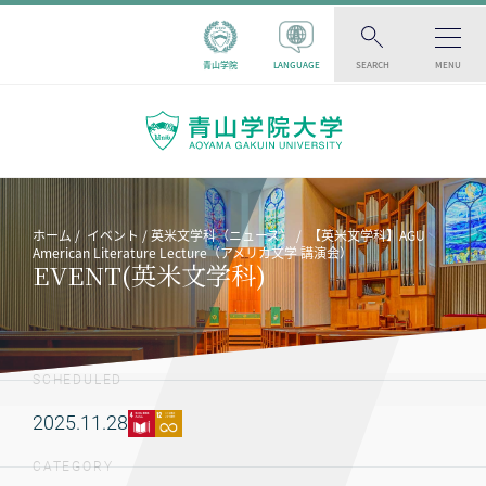
青山学院
LANGUAGE
SEARCH
MENU
ホーム
イベント
英米文学科（ニュース）
【英米文学科】AGU
American Literature Lecture（アメリカ文学 講演会）
EVENT(英米文学科)
SCHEDULED
2025.11.28
CATEGORY