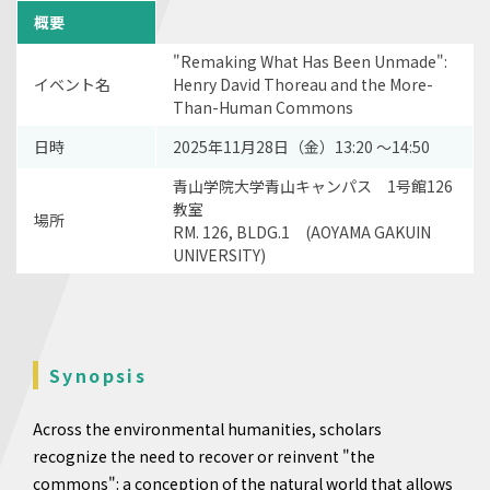
概要
"Remaking What Has Been Unmade":
イベント名
Henry David Thoreau and the More-
Than-Human Commons
日時
2025年11⽉28⽇（金）13:20 〜14:50
⻘⼭学院⼤学⻘⼭キャンパス 1号館126
教室
場所
RM. 126, BLDG.1 (AOYAMA GAKUIN
UNIVERSITY)
Synopsis
Across the environmental humanities, scholars
recognize the need to recover or reinvent "the
commons": a conception of the natural world that allows