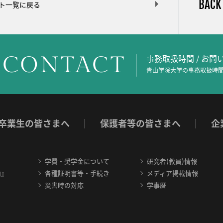
BACK
ト一覧に戻る
CONTACT
事務取扱時間 / お
青山学院大学の事務取扱時間
卒業生の皆さまへ
保護者等の皆さまへ
企
学費・奨学金について
研究者(教員)情報
内』
各種証明書等・手続き
メディア掲載情報
災害時の対応
学事暦