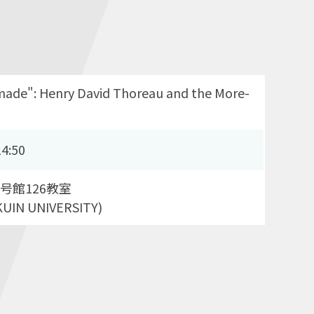
ade": Henry David Thoreau and the More-
4:50
号館126教室
KUIN UNIVERSITY)