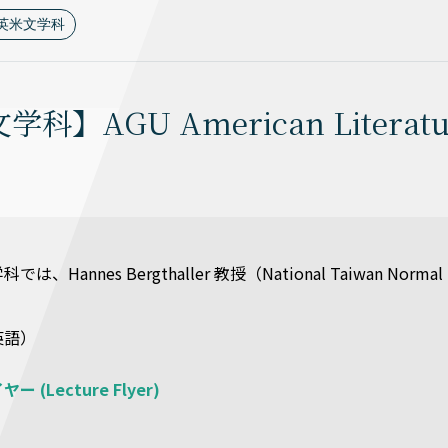
英米文学科
科】AGU American Literat
は、Hannes Bergthaller 教授（National Taiwan N
英語）
(Lecture Flyer)