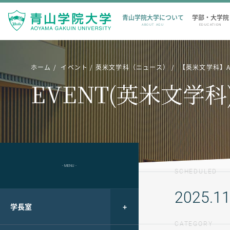
青山学院大学について
学部・大学院
ABOUT AGU
EDUCATION
ホーム
イベント
英米文学科（ニュース）
【英米文学科】AGU
EVENT(英米文学科
- MENU -
SCHEDULED
2025.11
学長室
CATEGORY