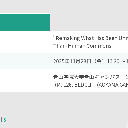
"Remaking What Has Been Unm
Than-Human Commons
2025年11⽉28⽇（金）13:20 〜1
⻘⼭学院⼤学⻘⼭キャンパス 1
RM. 126, BLDG.1 (AOYAMA GA
is