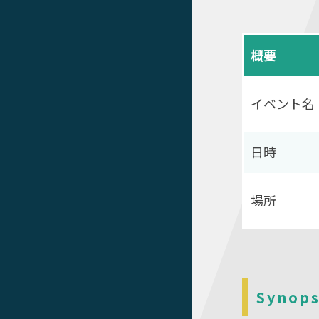
概要
イベント名
日時
場所
Synops