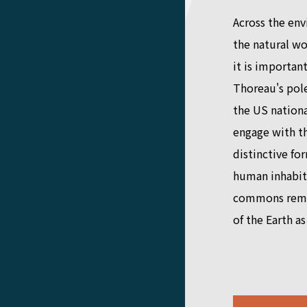
Across the env
the natural wo
it is importan
Thoreau's pole
the US nationa
engage with t
distinctive fo
human inhabita
commons remain
of the Earth a