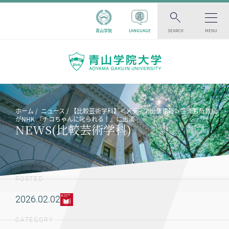
青山学院
LANGUAGE
SEARCH
MENU
ホーム
ニュース
【比較芸術学科】＜メディア出演情報＞三浦哲哉教授
がNHK 『チコちゃんに叱られる！』に出演
NEWS(比較芸術学科)
POSTED
2026.02.02
CATEGORY