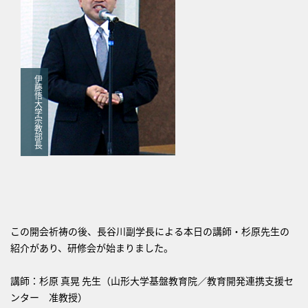
伊
藤
悟
大
学
宗
教
部
長
この開会祈祷の後、長谷川副学長による本日の講師・杉原先生の
紹介があり、研修会が始まりました。
講師：杉原 真晃 先生（山形大学基盤教育院／教育開発連携支援セ
ンター 准教授）