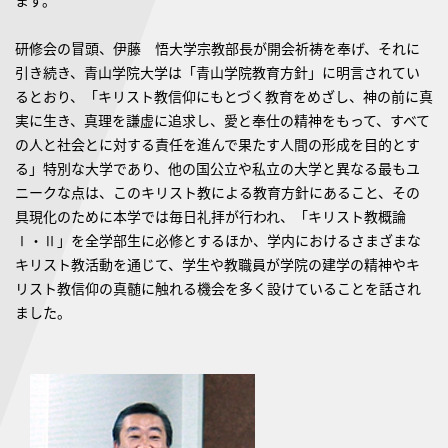
ます。
研修会の冒頭、伊藤 悟大学宗教部長が開会祈祷を奉げ、それに
引き続き、青山学院大学は「青山学院教育方針」に明言されてい
るとおり、「キリスト教信仰にもとづく教育をめざし、神の前に真
実に生き、真理を謙虚に追求し、愛と奉仕の精神をもって、すべて
の人と社会とに対する責任を進んで果たす人間の形成を目的とす
る」特別な大学であり、他の国公立や私立の大学と異なる最もユ
ニークな点は、このキリスト教による教育方針にあること、その
具現化のために本学では毎日礼拝が行われ、「キリスト教概論
Ⅰ・Ⅱ」を全学部生に必修とするほか、学内におけるさまざまな
キリスト教活動を通じて、学生や教職員が学院の建学の精神やキ
リスト教信仰の真髄に触れる機会を多く設けていることを話され
ました。