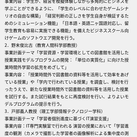
事業内容：学生が、経営を模擬体験しながら多角的にビジネスを
学ぶことができるように、「学生のレベルに合わせたゲームシナ
リオの自由な構築」「経営判断の正しさを学生自身が検証するた
めのシミュレーション機能」「日本語・英語二ヶ国語対応し、留
学生教育も容易に実施できる機能」を備えたビジネススクール向
けゲームのソフトウエア開発を行う。
2．野末俊比古（教育人間科学部教授）
事業計画テーマ「学習資源・学習環境としての図書館を活用した
授業実践モデルプログラムの開発：「単位の実質化」に向けた授
業時間外学習の拡充をめざして」
事業内容：「授業時間外で図書館の資料等を活用して効率をあげ
ている授業」や「学内で行われている授業」を調査し、検討を行
ったうえで、新たな授業時間外で図書館の資料等を活用した授業
を試行する。また試行結果をもとに再度検討を行い、よりよいモ
デルプログラムの提示を行う。
3．戸部義人教授（理工学部情報テクノロジー学科）
事業計画テーマ「学習者個別進度に基づくIT演習支援」
事業内容：IT専門実験室で行われる 演習の授業において「学習進
度の観測（カメラで撮影した学習者の画像解析による集中度の測