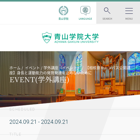
青山学院
LANGUAGE
SEARCH
MENU
ホーム
イベント
学外講座（イベント）
【相模原キャンパス公開講
座】身長と運動能力の発育発達を止めないために
EVENT(学外講座)
SCHEDULED
2024.09.21 - 2024.09.21
TITLE