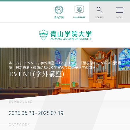
青山学院
LANGUAGE
SEARCH
MENU
ホーム
イベント
学外講座（イベント）
【相模原キャンパス公開講
座】最新観測・理論に基づく宇宙のフロンティアの開拓
EVENT(学外講座)
SCHEDULED
2025.06.28 - 2025.07.19
CATEGORY