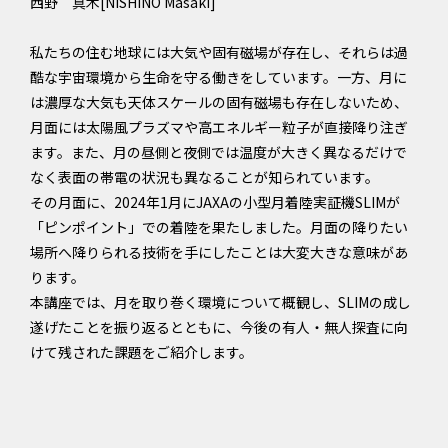
西野 真木[NISHINO Masaki]
私たちの住む地球には大気や固有磁場が存在し、それらは過
酷な宇宙環境から生命を守る働きをしています。一方、月に
は濃厚な大気も天体スケールの固有磁場も存在しないため、
月面には太陽風プラズマや高エネルギー粒子が直接降り注ぎ
ます。また、月の昼側と夜側では温度が大きく異なるだけで
なく表面の帯電の状況も異なることが知られています。
その月面に、2024年1月にJAXAの小型月着陸実証機SLIMが
「ピンポイント」での着陸を果たしました。月面の降りたい
場所へ降りられる技術を手にしたことは大変大きな意味があ
ります。
本講座では、月を取り巻く環境について概観し、SLIMの成し
遂げたことを振り返るとともに、今後の有人・無人探査に向
けて残された課題をご紹介します。