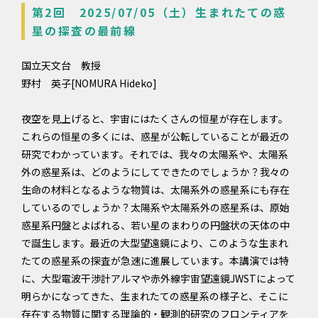
第2回 2025/07/05（土）生まれたての惑
星の探査の最前線
国立天文台 教授
野村 英子[NOMURA Hideko]
夜空を見上げると、宇宙にはたくさんの恒星が存在します。
これらの恒星の多くには、惑星が公転していることが最近の
研究でわかっています。それでは、我々の太陽系や、太陽系
外の惑星系は、どのようにしてできたのでしょうか？我々の
生命の材料となるような物質は、太陽系外の惑星系にも存在
しているのでしょうか？太陽系や太陽系外の惑星系は、原始
惑星系円盤とよばれる、若い星のまわりの円盤状の天体の中
で誕生します。最近の大型望遠鏡により、このような生まれ
たての惑星系の探査が急速に進展しています。本講演では特
に、大型電波干渉計アルマや赤外線宇宙望遠鏡JWSTによって
明らかになってきた、生まれたての惑星系の様子と、そこに
存在する物質に関する理論的・観測的研究のフロンティアを