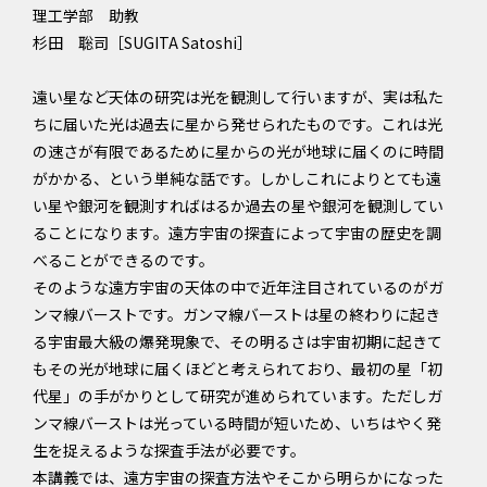
理工学部 助教
杉田 聡司［SUGITA Satoshi］
遠い星など天体の研究は光を観測して行いますが、実は私た
ちに届いた光は過去に星から発せられたものです。これは光
の速さが有限であるために星からの光が地球に届くのに時間
がかかる、という単純な話です。しかしこれによりとても遠
い星や銀河を観測すればはるか過去の星や銀河を観測してい
ることになります。遠方宇宙の探査によって宇宙の歴史を調
べることができるのです。
そのような遠方宇宙の天体の中で近年注目されているのがガ
ンマ線バーストです。ガンマ線バーストは星の終わりに起き
る宇宙最大級の爆発現象で、その明るさは宇宙初期に起きて
もその光が地球に届くほどと考えられており、最初の星「初
代星」の手がかりとして研究が進められています。ただしガ
ンマ線バーストは光っている時間が短いため、いちはやく発
生を捉えるような探査手法が必要です。
本講義では、遠方宇宙の探査方法やそこから明らかになった