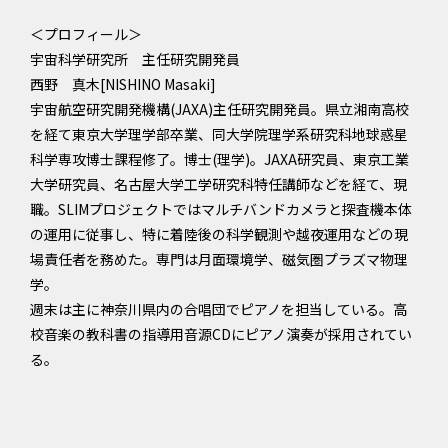
＜プロフィール＞
宇宙科学研究所 主任研究開発員
西野 真木[NISHINO Masaki]
宇宙航空研究開発機構(JAXA)主任研究開発員。県立湘南高校
を経て東京大学理学部卒業、同大学院理学系研究科地球惑星
科学専攻博士課程修了。博士(理学)。JAXA研究員、東京工業
大学研究員、名古屋大学工学研究科特任講師などを経て、現
職。SLIMプロジェクトではマルチバンドカメラと探査機本体
の運用に従事し、特に着陸後の科学観測や越夜運用などの現
場責任者を務めた。専門は月面環境学、磁気圏プラズマ物理
学。
週末は主に神奈川県内の合唱団でピアノを担当している。高
校音楽の教科書の指導用音源CDにピアノ演奏が採用されてい
る。