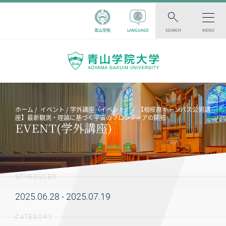
青山学院
LANGUAGE
SEARCH
MENU
ホーム
イベント
学外講座（イベント）
【相模原キャンパス公開講
座】最新観測・理論に基づく宇宙のフロンティアの開拓
EVENT(学外講座)
SCHEDULED
2025.06.28 - 2025.07.19
CATEGORY