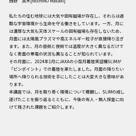
西野 真木[NISHINO Masaki]
私たちの住む地球には大気や固有磁場が存在し、それらは過
酷な宇宙環境から生命を守る働きをしています。一方、月に
は濃厚な大気も天体スケールの固有磁場も存在しないため、
月面には太陽風プラズマや高エネルギー粒子が直接降り注ぎ
ます。また、月の昼側と夜側では温度が大きく異なるだけで
なく表面の帯電の状況も異なることが知られています。
その月面に、2024年1月にJAXAの小型月着陸実証機SLIMが
「ピンポイント」での着陸を果たしました。月面の降りたい
場所へ降りられる技術を手にしたことは大変大きな意味があ
ります。
本講座では、月を取り巻く環境について概観し、SLIMの成し
遂げたことを振り返るとともに、今後の有人・無人探査に向
けて残された課題をご紹介します。