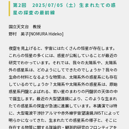
第2回 2025/07/05（土）生まれたての惑
星の探査の最前線
国立天文台 教授
野村 英子[NOMURA Hideko]
夜空を見上げると、宇宙にはたくさんの恒星が存在します。
これらの恒星の多くには、惑星が公転していることが最近の
研究でわかっています。それでは、我々の太陽系や、太陽系
外の惑星系は、どのようにしてできたのでしょうか？我々の
生命の材料となるような物質は、太陽系外の惑星系にも存在
しているのでしょうか？太陽系や太陽系外の惑星系は、原始
惑星系円盤とよばれる、若い星のまわりの円盤状の天体の中
で誕生します。最近の大型望遠鏡により、このような生まれ
たての惑星系の探査が急速に進展しています。本講演では特
に、大型電波干渉計アルマや赤外線宇宙望遠鏡JWSTによって
明らかになってきた、生まれたての惑星系の様子と、そこに
存在する物質に関する理論的・観測的研究のフロンティアを