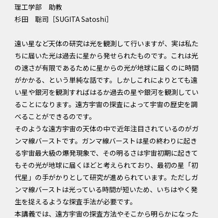
理工学部 助教
杉田 聡司［SUGITA Satoshi］
遠い星など天体の研究は光を観測して行いますが、実は私た
ちに届いた光は過去に星から発せられたものです。これは光
の速さが有限であるために星からの光が地球に届くのに時間
がかかる、という単純な話です。しかしこれによりとても遠
い星や銀河を観測すればはるか過去の星や銀河を観測してい
ることになります。遠方宇宙の探査によって宇宙の歴史を調
べることができるのです。
そのような遠方宇宙の天体の中で近年注目されているのがガ
ンマ線バーストです。ガンマ線バーストは星の終わりに起き
る宇宙最大級の爆発現象で、その明るさは宇宙初期に起きて
もその光が地球に届くほどと考えられており、最初の星「初
代星」の手がかりとして研究が進められています。ただしガ
ンマ線バーストは光っている時間が短いため、いちはやく発
生を捉えるような探査手法が必要です。
本講義では、遠方宇宙の探査方法やそこから明らかになった