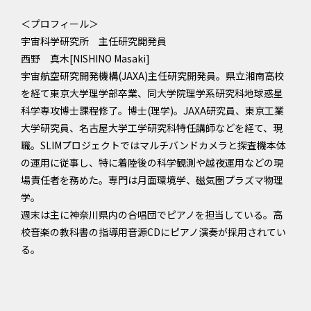
＜プロフィール＞
宇宙科学研究所 主任研究開発員
西野 真木[NISHINO Masaki]
宇宙航空研究開発機構(JAXA)主任研究開発員。県立湘南高校
を経て東京大学理学部卒業、同大学院理学系研究科地球惑星
科学専攻博士課程修了。博士(理学)。JAXA研究員、東京工業
大学研究員、名古屋大学工学研究科特任講師などを経て、現
職。SLIMプロジェクトではマルチバンドカメラと探査機本体
の運用に従事し、特に着陸後の科学観測や越夜運用などの現
場責任者を務めた。専門は月面環境学、磁気圏プラズマ物理
学。
週末は主に神奈川県内の合唱団でピアノを担当している。高
校音楽の教科書の指導用音源CDにピアノ演奏が採用されてい
る。