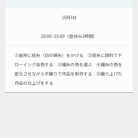
10
月3日
10:00~15:00（昼休み1時間）
①紙枠に経糸（白の綿糸）をかける　②経糸に顔料でド
ローイング染色する　③緯糸の色を選ぶ　④緯糸の色を
変化させながら平織りで作品を制作する　⑤織り上げた
作品の仕上げをする