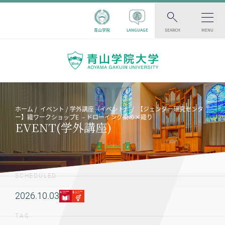
青山学院
LANGUAGE
SEARCH
MENU
ホーム
イベント
学外講座（イベント）
【ジェンダー研究センタ
ー】織ワークショップE －ドローイング染め×織り
EVENT(学外講座)
SCHEDULED
2026.10.03
TAG