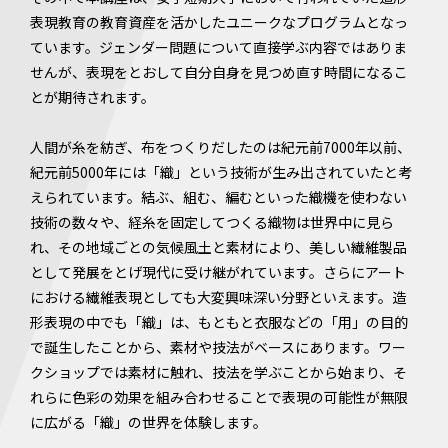
表現教育の教育資産を活かしたユニークなプログラムとなっ
ています。ジェンダー問題について直接学ぶ内容ではありま
せんが、表現をとおして自分自身を見つめ直す時間になるこ
とが期待されます。
人間が糸を紡ぎ、布をつくりだしたのは紀元前7000年以前、
紀元前5000年には「織」という技術が生み出されていたと考
えられています。結ぶ、組む、編むといった織機を使わない
技術の数々や、経糸を固定してつくる織物は世界中に見ら
れ、その地域ごとの気候風土と素材により、美しい繊維製品
として発展をとげ現代に受け継がれています。さらにアート
における繊維表現としても大変興味深い分野といえます。造
形表現の中でも「織」は、もともと⾐服などの「⽤」の⽬的
で誕⽣したことから、素材や技法がベースにあります。ワー
クショップでは素材に触れ、技法を学ぶことから始まり、そ
れらに色彩の効果を組み合わせることで表現の可能性が無限
に広がる「織」の世界を体験します。