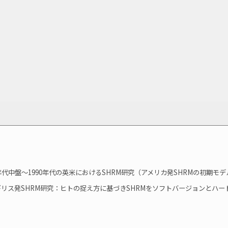
年代中盤～1990年代の英米におけるSHRM研究（アメリカ発SHRMの初期モデ
リス発SHRM研究：ヒトの捉え方に基づきSHRMをソフトバージョンとハー