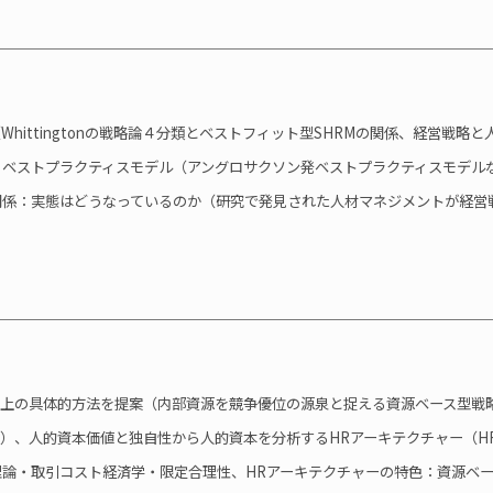
hittingtonの戦略論４分類とベストフィット型SHRMの関係、経営戦略と
、ベストプラクティスモデル（アングロサクソン発ベストプラクティスモデル
関係：実態はどうなっているのか（研究で発見された人材マネジメントが経営
向上の具体的方法を提案（内部資源を競争優位の源泉と捉える資源ベース型戦
ど）、人的資本価値と独自性から人的資本を分析するHRアーキテクチャー（H
論・取引コスト経済学・限定合理性、HRアーキテクチャーの特色：資源ベ