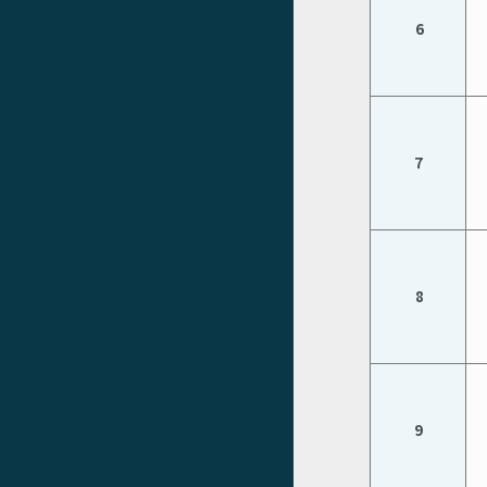
 6
7
 8
9