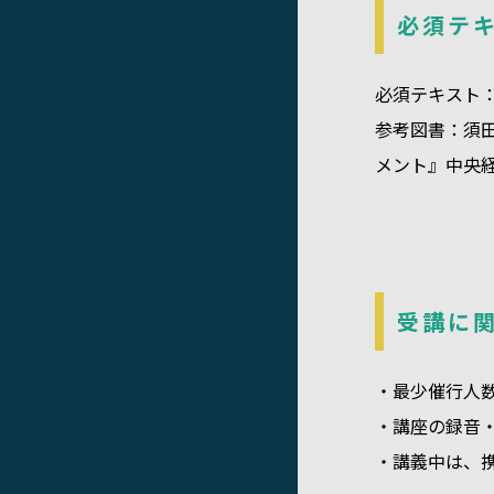
必須テ
必須テキスト：
参考図書：須
メント』中央
受講に
・最少催行人
・講座の録音
・講義中は、