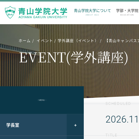
青山学院大学について
学部・大学院
ABOUT AGU
EDUCATION
ホーム
イベント
学外講座（イベント）
【青山キャンパス
EVENT(学外講座)
- MENU -
SCHEDULED
2026.11
学長室
TITLE