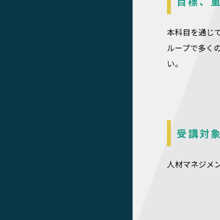
目標、
本科目を通じ
ループで多く
い。
受講対
人材マネジメ