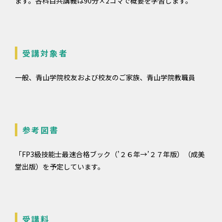
ます。各科目共講義は90分×2コマで概要を学習します。
受講対象者
一般、青山学院校友および校友のご家族、青山学院教職員
参考図書
「FP3級技能士最速合格ブック（’２６年→’２７年版）（成美
堂出版）を予定しています。
受講料