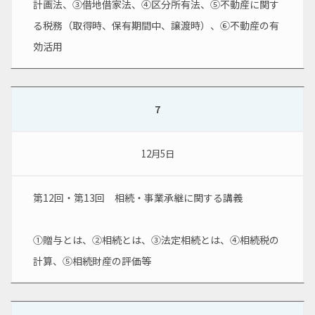
計画法、③借地借家法、④区分所有法、⑤不動産に関す
る税務（取得時、保有期間中、譲渡時）、⑥不動産の有
効活用
7
12月5日
第12回・第13回　相続・事業承継に関する講義
①贈与とは、②相続とは、③法定相続とは、④相続税の
計算、⑤相続財産の評価等