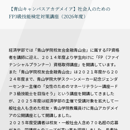
【青山キャンパスアカデメイア】社会人のための
FP3級技能検定対策講座（2026年度）
経済学部では「青山学院校友会金融青山会」に属するFP資格
者を講師に迎え、２０１４年度より学生向けに「FP（ファイ
ナンシャルプランナー）資格取得講座」を開講しています。
また「青山学院校友会金融青山会」は２０２１年度から２０
２４年度まで、青山学院大学スクーンメーカー記念ジェンダ
ーセンター主催の「女性のためのマネーリテラシー講座ーＦ
Ｐ３級技能士を目指そう」という講座を開講してきました
が、２０２５年度は経済学部の主催で受講対象を拡大して一
般社会人も含めた校友・青山学院教職員けに青山アカデメイ
アの公開講座として開講しました。
２０２５年度受講者は校友・一般社会人含め７０名超の応募
があり、同講座へのニーズが高い事を認識しました。長寿社