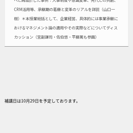
へと再設計した事例：人事制度や意識変革、先代との共創、
CRM活用等、承継期の葛藤と変革のリアルを詳説（山口一
樹）＊本授業総括として、企業経営、具体的には事業承継に
おけるマネジメント論の適用やその実際などについてディス
カッション（宮副謙司・佐伯悠・平藤篤も参画）
補講日は10月29日を予定しております。