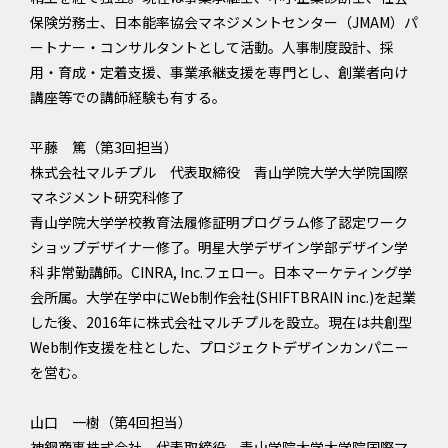
保険労務士、日本能率協会マネジメントセンター（JMAM）パ
ートナー・コンサルタントとして活動。人事制度設計、採
用・育成・定着支援、事業承継支援を専門とし、創業者向け
講座等での講師経験も有する。
平藤 篤（第3回担当）
株式会社マルチプル 代表取締役 青山学院大学大学院国際
マネジメント研究科修了
青山学院大学学校教育法履修証明プログラム修了認定ワーク
ショップデザイナー修了。明星大学デザイン学部デザイン学
科 非常勤講師。CINRA, Inc.フェロー。日本マーケティング学
会所属。大学在学中にWeb制作会社(SHIFTBRAIN inc.)を起業
した後、2016年に株式会社マルチプルを設立。現在は共創型
Web制作支援を柱とした、プロジェクトデザインカンパニー
を営む。
山口 一樹（第4回担当）
神鋼商事株式会社 代表取締役 青山学院大学大学院国際マ