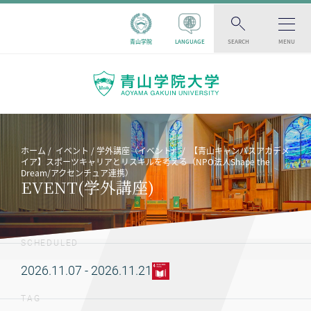
青山学院
LANGUAGE
SEARCH
MENU
ホーム
イベント
学外講座（イベント）
【青山キャンパスアカデメ
イア】スポーツキャリアとリスキルを考える（NPO法人Shape the
Dream/アクセンチュア連携）
EVENT(学外講座)
SCHEDULED
2026.11.07 - 2026.11.21
TAG